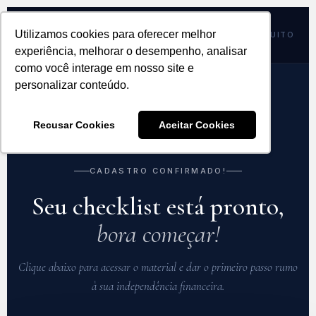
BREZ
Utilizamos cookies para oferecer melhor
CHECKLIST GRATUITO
CONSULTORIA FINANCEIRA
experiência, melhorar o desempenho, analisar
como você interage em nosso site e
personalizar conteúdo.
Recusar Cookies
Aceitar Cookies
CADASTRO CONFIRMADO!
Seu checklist está pronto,
bora começar!
Clique abaixo para acessar o material e dar o primeiro passo rumo
à sua independência financeira.