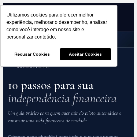
BREZ
Utilizamos cookies para oferecer melhor
CONSULTORIA FINANCEIRA
experiência, melhorar o desempenho, analisar
CHECKLIST GRATUITO
como você interage em nosso site e
personalizar conteúdo.
MATERIAL GRATUITO ·
CHECKLIST DO SUCESSO
FINANCEIRO
· ACESSO IMEDIATO
Recusar Cookies
Aceitar Cookies
MATERIAL EXCLUSIVO GRATUITO · BREZ
CONSULTORIA
10 passos para sua
independência financeira
Um guia prático para quem quer sair do piloto automático e
construir uma vida financeira de verdade.
Criamos esse checklist com tudo o que uma pessoa